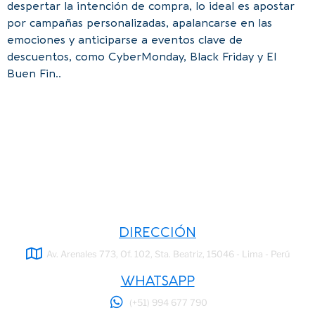
despertar la intención de compra, lo ideal es apostar
por campañas personalizadas, apalancarse en las
emociones y anticiparse a eventos clave de
descuentos, como CyberMonday, Black Friday y El
Buen Fin..
Para asesoría profesional, contáctanos mediante
nuestro formulario de contacto, déjanos un mensaje
de WhatsApp o coordina una cita para una reunión
virtual o en persona.
DIRECCIÓN
Av. Arenales 773, Of. 102, Sta. Beatriz, 15046 - Lima - Perú
WHATSAPP
(+51) 994 677 790