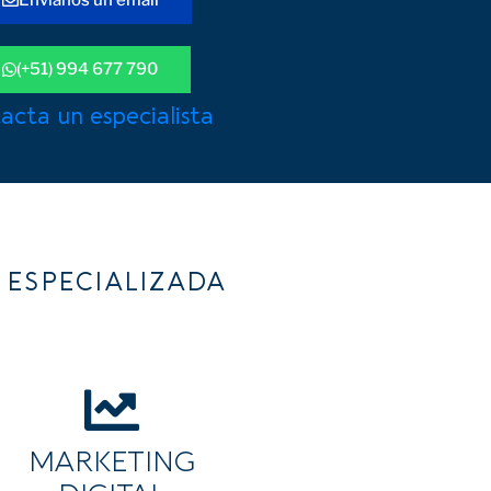
(+51) 994 677 790
acta un especialista
ESPECIALIZADA
MARKETING