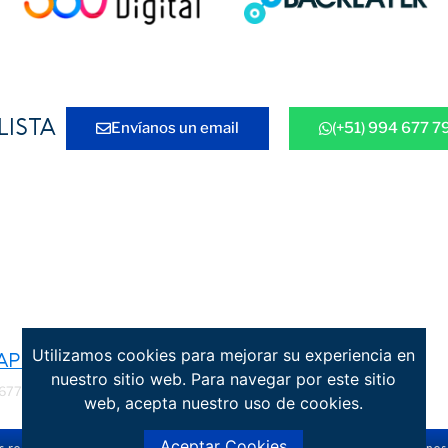
LISTA
Envíanos un email
(+51) 994 677 7
onal, contáctanos mediante nuestro formulario de contac
sApp o coordina una cita para una reunión virtual o en 
Utilizamos cookies para mejorar su experiencia en
APP
EMAIL
nuestro sitio web. Para navegar por este sitio
 677 790
informes@rozpalsac.com
web, acepta nuestro uso de cookies.
Aceptar Cookies