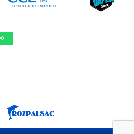
90
to, déjanos un mensaje
persona.