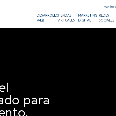
¿QUIÉNE
DESARROLLO
TIENDAS
MARKETING
REDES
WEB
VIRTUALES
DIGITAL
SOCIALES
el
zado para
ento.