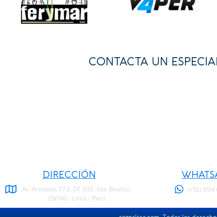
CONTACTA UN ESPECIA
Para asesoría profesi
de What
DIRECCIÓN
WHATS
Av. Arenales 773, Of. 102, Sta. Beatriz,
(+51) 994
15046 - Lima - Perú