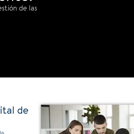
stión de las
tal de
da.