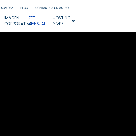
S SOMOS?
BLOG
CONTACTA A UN ASESOR
IMAGEN
FEE
HOSTING
CORPORATIVA
MENSUAL
Y VPS