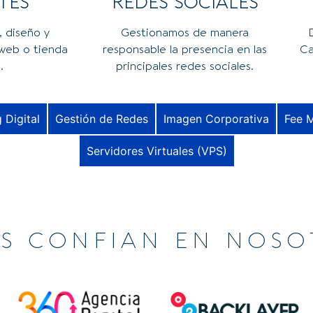
TES
REDES SOCIALES
, diseño y
Gestionamos de manera
 web o tienda
responsable la presencia en las
Ca
.
principales redes sociales.
 Digital
Gestión de Redes
Imagen Corporativa
Fee 
Servidores Virtuales (VPS)
OS CONFIAN EN NOSO