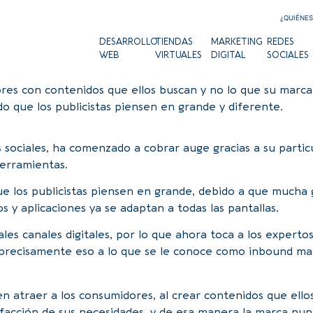
¿QUIÉNE
DESARROLLO
TIENDAS
MARKETING
REDES
WEB
VIRTUALES
DIGITAL
SOCIALES
res con contenidos que ellos buscan y no lo que su marca 
do que los publicistas piensen en grande y diferente.
sociales, ha comenzado a cobrar auge gracias a su particu
herramientas.
que los publicistas piensen en grande, debido a que mucha
s y aplicaciones ya se adaptan a todas las pantallas.
les canales digitales, por lo que ahora toca a los expertos
es precisamente eso a lo que se le conoce como inbound m
n atraer a los consumidores, al crear contenidos que ello
sfacción de sus necesidades, y de esa manera la marca nunc