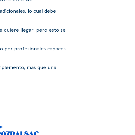
dicionales, lo cual debe
 se quiere llegar, pero esto se
do por profesionales capaces
complemento, más que una
to, déjanos un mensaje
persona.