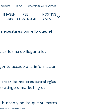
S SOMOS?
BLOG
CONTACTA A UN ASESOR
IMAGEN
FEE
HOSTING
CORPORATIVA
MENSUAL
Y VPS
necesita es por ello que, el
lar forma de llegar a los
 gente accede a la información
 crear las mejores estrategias
arketingo o marketing de
s buscan y no los que su marca
a es invasiva.