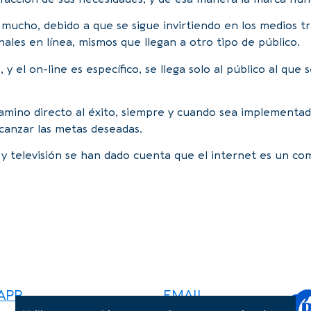
mucho, debido a que se sigue invirtiendo en los medios tra
ales en línea, mismos que llegan a otro tipo de público.
, y el on-line es específico, se llega solo al público al que
camino directo al éxito, siempre y cuando sea implementa
lcanzar las metas deseadas.
o y televisión se han dado cuenta que el internet es un 
onal, contáctanos mediante nuestro formulario de contac
sApp o coordina una cita para una reunión virtual o en 
APP
EMAIL